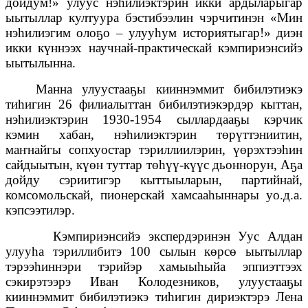
дойдум!» улуус нэһилиэктэрин икки ардыларыгар
ыытыллар култуура бэстибээлин чэрчитинэн «Мин
нэһилиэгим олоҕо – улууһум историятыгар!» диэн
икки күннээх научнай-практическай кэмпириэнсийэ
ыытылынна.
Манна улуустааҕы кииннэммит бибилэтиэкэ
тиһигин 26 филиалыттан бибилэтиэкэрдэр кыттан,
нэһилиэктэрин 1930-1954 сыллардааҕы кэрчик
кэмин хабан, нэһилиэктэрин төрүттэниитин,
маҥнайгы сопхуостар тэриллиилэрин, үөрэхтээһин
сайдыытын, күөн туттар төһүү-күүс дьоннорун, Аҕа
дойду сэриитигэр кыттыыларын, партийнай,
комсомольскай, пионерскай хамсааһыннары уо.д.а.
кэпсээтилэр.
Кэмпириэнсийэ экспердэринэн Уус Алдан
улууһа тэриллибитэ 100 сылын көрсө ыытыллар
тэрээһиннэри тэрийэр хамыыһыйа эппиэттээх
сэкирэтээрэ Иван Колодезников, улуустааҕы
кииннэммит бибилэтиэкэ тиһигин дириэктэрэ Лена