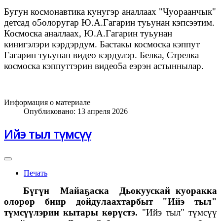
Бугун космонавтика кунугэр аналлаах "Чуораанчык"
детсад о5олоругар Ю.А.Гагарин туьунан кэпсээтим.
Космоска аналлаах, Ю.А.Гагарин туьунан
кинигэлэри кэрдэрдум. Бастакы космоска кэппут
Гагарин туьунан видео кэрдулэр. Белка, Стрелка
космоска кэппуттэрин видео5а еэрэн астыннылар.
Информация о материале
Опубликовано: 13 апреля 2026
Ийэ тыл түмсүү
Печать
Бүгүн Майаҕаска Дьокуускай куоракка
олорор биир дойдулаахтарбыт "Ийэ тыл"
түмсүүлэрин кытары көрүстэ.
"Ийэ тыл" түмсүү