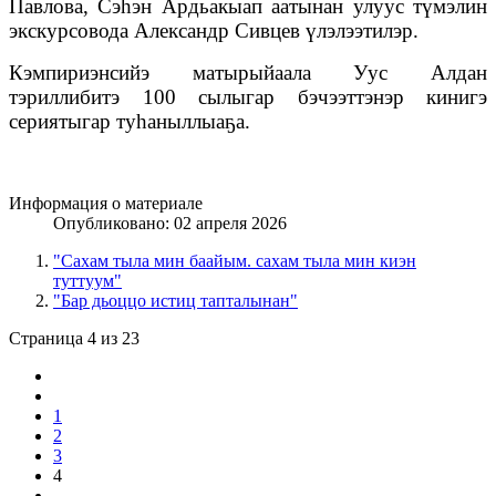
Павлова, Сэһэн Ардьакыап аатынан улуус түмэлин
экскурсовода Александр Сивцев үлэлээтилэр.
Кэмпириэнсийэ матырыйаала Уус Алдан
тэриллибитэ 100 сылыгар бэчээттэнэр кинигэ
сериятыгар туһаныллыаҕа.
Информация о материале
Опубликовано: 02 апреля 2026
"Сахам тыла мин баайым. сахам тыла мин киэн
туттуум"
"Бар дьоццо истиц тапталынан"
Страница 4 из 23
1
2
3
4
...