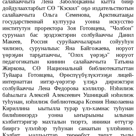
салайааччыта Лена Заболоцкаяны кытта биир
дойдулаахтарбыт СӨ "Кэскил" оҕо издательствотын
салайааччыта Ольга Семенова, Арктикатааҕы
государственнай култуура уонна искусство
институтун проректора Зоя Готовцева, "Чолбон"
сурунаал бас эрэдээктэрин солбуйааччы Данил
Макеев, Россия суруйааччыларын сойууһун
чилиэнэ, суруналыыс Яна Байгожаева, норуот
үөрэҕин тарҕатааччы, "Олох үөрэҕэ" норуот
педагогикатын киинин салайааччыта Татьяна
Жиркова, СӨ Национальнай библиотекатыттан
Туйаара Готовцева, Өрөспүүбүлүкэтээҕи лицей-
интернаттан иитэр-үөрэтэр үлэҕэ дириэктэри
солбуйааччы Лена Федорова кэллилэр. Нэһилиэк
баһылыга Алексей Алексеевич Ушницкай нэһилиэк
туһунан, нэһилиэк библиотекара Ксения Николаевна
Кириллина ыытылла турар үлэ-хамнас туһунан
билиһиннэрдэ уонна ыҥырыыны ылынан
кэлбиттэригэр махталын тиэртэ, инники өттүгэр
бииргэ үлэлэһэр туһунан санаатын үллэһиннэ.
Кэлбит ыалдьыттар төрөөбүт төрүт тылы