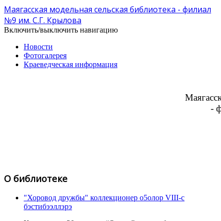
Маягасская модельная сельская библиотека - филиал
№9 им. С.Г. Крылова
Включить/выключить навигацию
Новости
Фотогалерея
Краеведческая информация
Маягасск
- 
О библиотеке
"Хоровод дружбы" коллекционер о5олор VIII-c
бэстибээллэрэ