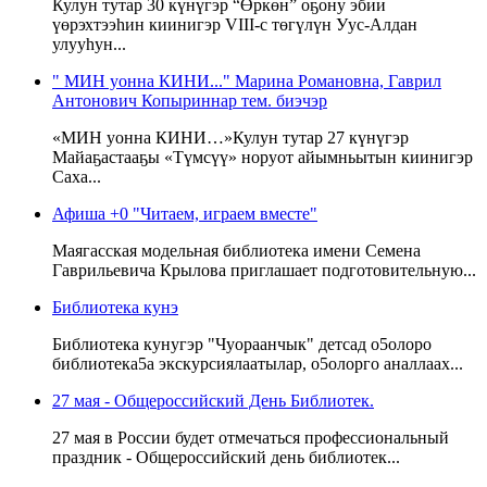
Кулун тутар 30 күнүгэр “Өркөн” оҕону эбии
үөрэхтээһин киинигэр VIII-c төгүлүн Уус-Алдан
улууһун...
" МИН уонна КИНИ..." Марина Романовна, Гаврил
Антонович Копыриннар тем. биэчэр
«МИН уонна КИНИ…»Кулун тутар 27 күнүгэр
Майаҕастааҕы «Түмсүү» норуот айымньытын киинигэр
Саха...
Афиша +0 "Читаем, играем вместе"
Маягасская модельная библиотека имени Семена
Гаврильевича Крылова приглашает подготовительную...
Библиотека кунэ
Библиотека кунугэр "Чуораанчык" детсад о5олоро
библиотека5а экскурсиялаатылар, о5олорго аналлаах...
27 мая - Общероссийский День Библиотек.
27 мая в России будет отмечаться профессиональный
праздник - Общероссийский день библиотек...