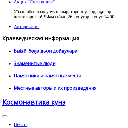
Акция "Сила книги"
Убаастабыллаах учууталлар, төрөппүттэр, оҕолор
истиилэригэр!!!Ыам ыйын 26 күнүгэр, күнүс 14:00...
Авторизация
Краеведческая информация
Быһый, бөҕө дьон дойдулара
Знаменитые люди
Памятники и памятные места
Местные авторы и их произведения
Космонавтика кунэ
Печать