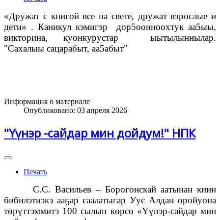
«Дружат с книгой все на свете, дружат взрослые и
дети» . Каникул кэмигэр дор5оонноохтук аа5ыы,
викторина, куонкурустар ыытылыннылар.
"Сахалыы сацарабыт, аа5абыт"
Информация о материале
Опубликовано: 03 апреля 2026
"Үүнэр -сайдар мин дойдум!" НПК
Печать
С.С. Васильев – Борогонскай аатынан киин
бибилэтиэкэ ааҕар саалатыгар Уус Алдан оройуона
төрүттэммитэ 100 сылын көрсө «Үүнэр-сайдар мин