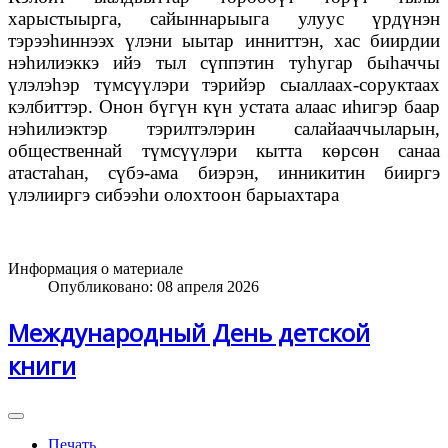
харыстыырга, сайыннарыыга улуус үрдүнэн
тэрээһиннээх үлэни ыытар инниттэн, хас биирдии
нэһилиэккэ ийэ тыл сүппэтин туһугар быһаччы
үлэлэһэр түмсүүлэри тэрийэр сыаллаах-соруктаах
кэлбиттэр. Онон бүгүн күн устата алаас иһигэр баар
нэһилиэктэр тэрилтэлэрин салайааччыларын,
общественнай түмсүүлэри кытта көрсөн санаа
атастаһан, сүбэ-ама биэрэн, инникитин бииргэ
үлэлииргэ сибээһи олохтоон барыахтара
Информация о материале
Опубликовано: 08 апреля 2026
Международный День детской
книги
Печать