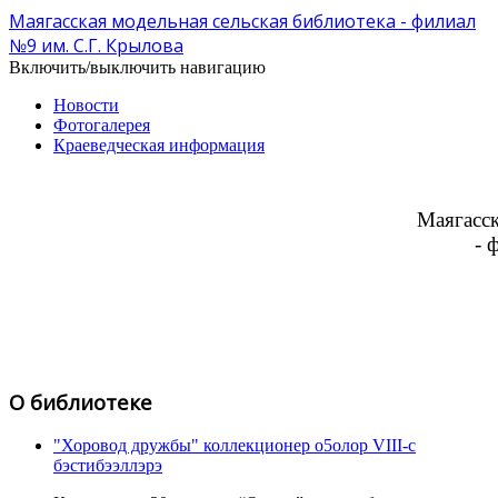
Маягасская модельная сельская библиотека - филиал
№9 им. С.Г. Крылова
Включить/выключить навигацию
Новости
Фотогалерея
Краеведческая информация
Маягасск
- 
О библиотеке
"Хоровод дружбы" коллекционер о5олор VIII-c
бэстибээллэрэ