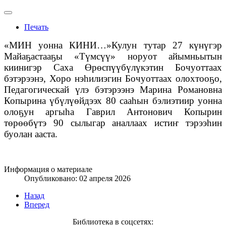
Печать
«МИН уонна КИНИ…»Кулун тутар 27 күнүгэр
Майаҕастааҕы «Түмсүү» норуот айымньытын
киинигэр Саха Өрөспүүбүлүкэтин Бочуоттаах
бэтэрээнэ, Хоро нэһилиэгин Бочуоттаах олохтооҕо,
Педагогическай үлэ бэтэрээнэ Марина Романовна
Копырина үбүлүөйдээх 80 сааһын бэлиэтиир уонна
олоҕун аргыһа Гаврил Антонович Копырин
төрөөбүтэ 90 сылыгар аналлаах истиҥ тэрээһин
буолан ааста.
Информация о материале
Опубликовано: 02 апреля 2026
Назад
Вперед
Библиотека в соцсетях: