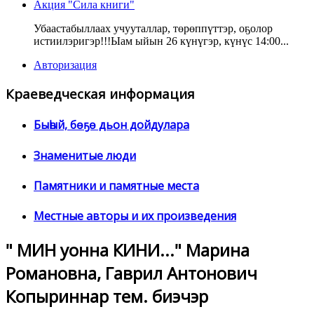
Акция "Сила книги"
Убаастабыллаах учууталлар, төрөппүттэр, оҕолор
истиилэригэр!!!Ыам ыйын 26 күнүгэр, күнүс 14:00...
Авторизация
Краеведческая информация
Быһый, бөҕө дьон дойдулара
Знаменитые люди
Памятники и памятные места
Местные авторы и их произведения
" МИН уонна КИНИ..." Марина
Романовна, Гаврил Антонович
Копыриннар тем. биэчэр