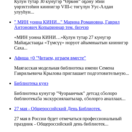
Кулун тутар 30 күнүгэр “Өркөн” оҕону эбии
үөрэхтээһин киинигэр VIII-c төгүлүн Уус-Алдан
улууһун...
" МИН уонна КИНИ..." Марина Романовна, Гаврил
Антонович Копыриннар тем. биэчэр
«МИН уонна КИНИ…»Кулун тутар 27 күнүгэр
Майаҕастааҕы «Түмсүү» норуот айымньытын киинигэр
Саха...
Афиша +0 "Читаем, играем вместе"
Маягасская модельная библиотека имени Семена
Гаврильевича Крылова приглашает подготовительную...
Библиотека кунэ
Библиотека кунугэр "Чуораанчык" детсад о5олоро
библиотека5а экскурсиялаатылар, о5олорго аналлаах...
27 мая - Общероссийский День Библиотек.
27 мая в России будет отмечаться профессиональный
праздник - Общероссийский день библиотек...