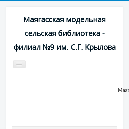
Маягасская модельная
сельская библиотека -
филиал №9 им. С.Г. Крылова
Включить/
выключить
навигацию
Новости-главная страница
Авторизация
Маяг
Новости
Фотогалерея
Краеведческая информация